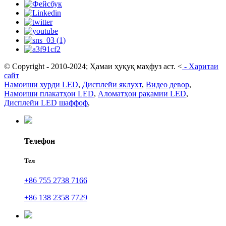
© Copyright - 2010-2024; Ҳамаи ҳуқуқ маҳфуз аст.
<
-
Харитаи
сайт
Намоиши хурди LED
,
Дисплейи яклухт
,
Видео девор
,
Намоиши плакатҳои LED
,
Аломатҳои рақамии LED
,
Дисплейи LED шаффоф
,
Телефон
Тел
+86 755 2738 7166
+86 138 2358 7729