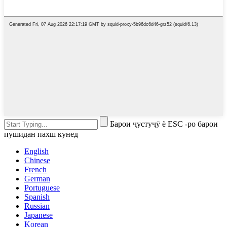
Барои ҷустуҷӯ ё ESC -ро барои
пӯшидан пахш кунед
English
Chinese
French
German
Portuguese
Spanish
Russian
Japanese
Korean