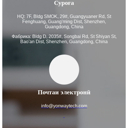
Суроға
HQ: 7F, Bldg SMOK, 29#, Guangyuaner Rd, St
Fenghuang, Guang'ming Dist, Shenzhen,
Guangdong, China
Фабрика: Bldg D, 2035#, Songbai Rd, St Shiyan St,
Bao'an Dist, Shenzhen, Guangdong, China
Почтаи электронӣ
info@yonwaytech.com