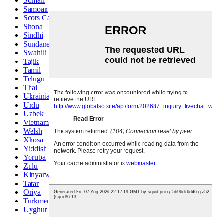
Somali
Samoan
Scots Gaelic
Shona
Sindhi
Sundanese
Swahili
Tajik
Tamil
Telugu
Thai
Ukrainian
Urdu
Uzbek
Vietnamese
Welsh
Xhosa
Yiddish
Yoruba
Zulu
Kinyarwanda
Tatar
Oriya
Turkmen
Uyghur