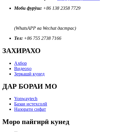
Моби фурӯш:
+86 138 2358 7729
(WhatsAPP ва Wechat дастрас)
Тел:
+86 755 2738 7166
ЗАХИРАХО
Ахбор
Видеоҳо
Зеркашӣ кунед
ДАР БОРАИ МО
Yonwaytech
Базаи истехсолй
Назорати сифат
Моро пайгирӣ кунед