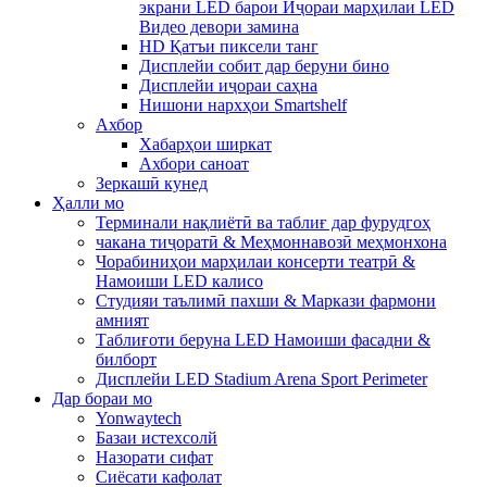
экрани LED барои Иҷораи марҳилаи LED
Видео девори замина
HD Қатъи пиксели танг
Дисплейи собит дар беруни бино
Дисплейи иҷораи саҳна
Нишони нархҳои Smartshelf
Ахбор
Хабарҳои ширкат
Ахбори саноат
Зеркашӣ кунед
Ҳалли мо
Терминали нақлиётӣ ва таблиғ дар фурудгоҳ
чакана тиҷоратӣ & Меҳмоннавозӣ меҳмонхона
Чорабиниҳои марҳилаи консерти театрӣ &
Намоиши LED калисо
Студияи таълимӣ пахши & Маркази фармони
амният
Таблиғоти беруна LED Намоиши фасадни &
билборт
Дисплейи LED Stadium Arena Sport Perimeter
Дар бораи мо
Yonwaytech
Базаи истехсолй
Назорати сифат
Сиёсати кафолат