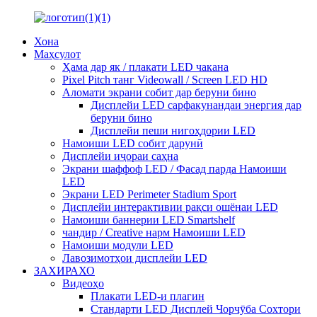
Хона
Маҳсулот
Ҳама дар як / плакати LED чакана
Pixel Pitch танг Videowall / Screen LED HD
Аломати экрани собит дар беруни бино
Дисплейи LED сарфакунандаи энергия дар
беруни бино
Дисплейи пеши нигоҳдории LED
Намоиши LED собит дарунӣ
Дисплейи иҷораи саҳна
Экрани шаффоф LED / Фасад парда Намоиши
LED
Экрани LED Perimeter Stadium Sport
Дисплейи интерактивии рақси ошёнаи LED
Намоиши баннерии LED Smartshelf
чандир / Creative нарм Намоиши LED
Намоиши модули LED
Лавозимотҳои дисплейи LED
ЗАХИРАХО
Видеоҳо
Плакати LED-и плагин
Стандарти LED Дисплей Чорчӯба Сохтори