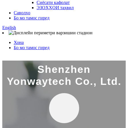
Сиёсати кафолат
ЭЗОҲҲОИ таҳвил
Саволҳо
Бо мо тамос гиред
English
Хона
Бо мо тамос гиред
Shenzhen
Yonwaytech Co., Ltd.