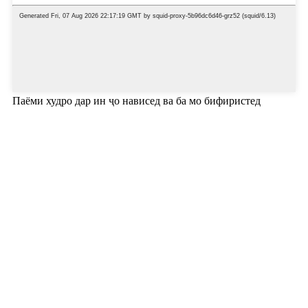
Паёми худро дар ин ҷо нависед ва ба мо бифиристед