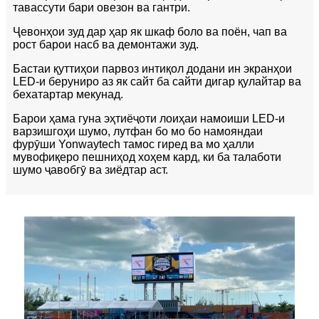
тавассути бари овезон ва гантри.
Ҷевонҳои зуд дар ҳар як шкаф боло ва поён, чап ва
рост барои насб ва демонтажи зуд.
Бастаи қуттиҳои парвоз интиқол додани ин экранҳои
LED-и беруниро аз як сайт ба сайти дигар қулайтар ва
бехатартар мекунад.
Барои ҳама гуна эҳтиёҷоти лоиҳаи намоиши LED-и
варзишгоҳи шумо, лутфан бо мо бо намояндаи
фурӯши Yonwaytech тамос гиред ва мо ҳалли
мувофиқеро пешниҳод хоҳем кард, ки ба талаботи
шумо ҷавобгӯ ва зиёдтар аст.