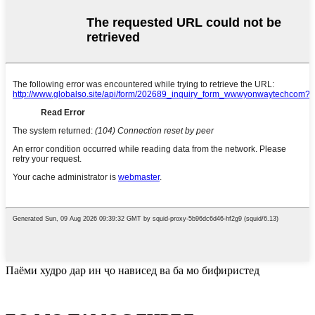
Паёми худро дар ин ҷо нависед ва ба мо бифиристед