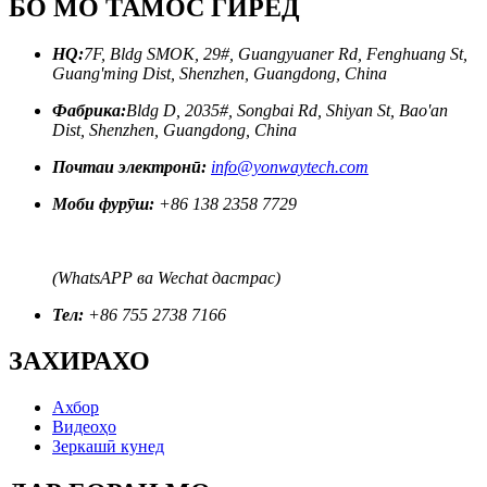
БО МО ТАМОС ГИРЕД
HQ:
7F, Bldg SMOK, 29#, Guangyuaner Rd, Fenghuang St,
Guang'ming Dist, Shenzhen, Guangdong, China
Фабрика:
Bldg D, 2035#, Songbai Rd, Shiyan St, Bao'an
Dist, Shenzhen, Guangdong, China
Почтаи электронӣ:
info@yonwaytech.com
Моби фурӯш:
+86 138 2358 7729
(WhatsAPP ва Wechat дастрас)
Тел:
+86 755 2738 7166
ЗАХИРАХО
Ахбор
Видеоҳо
Зеркашӣ кунед