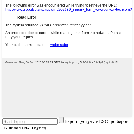
Барои ҷустуҷӯ ё ESC -ро барои
пӯшидан пахш кунед