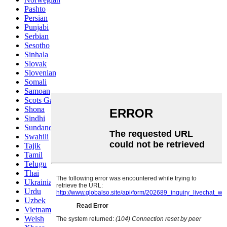
Pashto
Persian
Punjabi
Serbian
Sesotho
Sinhala
Slovak
Slovenian
Somali
Samoan
Scots Gaelic
Shona
Sindhi
Sundanese
Swahili
Tajik
Tamil
Telugu
Thai
Ukrainian
Urdu
Uzbek
Vietnamese
Welsh