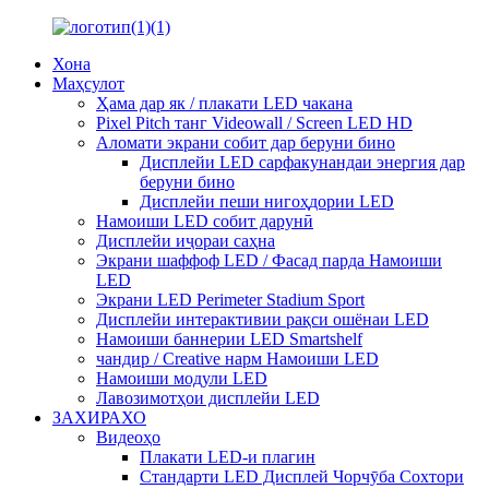
Хона
Маҳсулот
Ҳама дар як / плакати LED чакана
Pixel Pitch танг Videowall / Screen LED HD
Аломати экрани собит дар беруни бино
Дисплейи LED сарфакунандаи энергия дар
беруни бино
Дисплейи пеши нигоҳдории LED
Намоиши LED собит дарунӣ
Дисплейи иҷораи саҳна
Экрани шаффоф LED / Фасад парда Намоиши
LED
Экрани LED Perimeter Stadium Sport
Дисплейи интерактивии рақси ошёнаи LED
Намоиши баннерии LED Smartshelf
чандир / Creative нарм Намоиши LED
Намоиши модули LED
Лавозимотҳои дисплейи LED
ЗАХИРАХО
Видеоҳо
Плакати LED-и плагин
Стандарти LED Дисплей Чорчӯба Сохтори