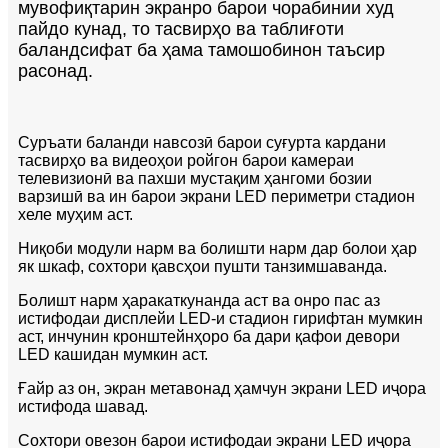
мувофиқтарин экранро барои чорабинии худ
пайдо кунад, то тасвирҳо ва таблиғоти
баландсифат ба ҳама тамошобинон таъсир
расонад.
Суръати баланди навсозӣ барои суғурта кардани
тасвирҳо ва видеоҳои ройгон барои камераи
телевизионӣ ва пахши мустақим ҳангоми бозии
варзишӣ ва ин барои экрани LED периметри стадион
хеле муҳим аст.
Ниқоби модули нарм ва болишти нарм дар болои ҳар
як шкаф, сохтори қавсҳои пушти танзимшаванда.
Болишт нарм ҳаракаткунанда аст ва онро пас аз
истифодаи дисплейи LED-и стадион гирифтан мумкин
аст, инчунин кронштейнҳоро ба дари қафои девори
LED кашидан мумкин аст.
Ғайр аз он, экран метавонад ҳамчун экрани LED иҷора
истифода шавад.
Сохтори овезон барои истифодаи экрани LED иҷора