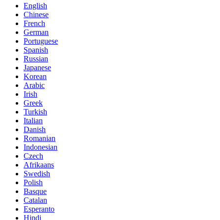
English
Chinese
French
German
Portuguese
Spanish
Russian
Japanese
Korean
Arabic
Irish
Greek
Turkish
Italian
Danish
Romanian
Indonesian
Czech
Afrikaans
Swedish
Polish
Basque
Catalan
Esperanto
Hindi