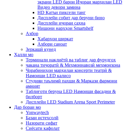
экрани LED барои Иҷораи марҳилаи LED
Видео девори замина
HD Қатъи пиксели танг
Дисплейи собит дар беруни бино
Дисплейи иҷораи саҳна
Нишони нархҳои Smartshelf
Ахбор
Хабарҳои ширкат
Ахбори саноат
Зеркашӣ кунед
Ҳалли мо
Терминали нақлиётӣ ва таблиғ дар фурудгоҳ
чакана тиҷоратӣ & Меҳмоннавозӣ меҳмонхона
Чорабиниҳои марҳилаи консерти театрӣ &
Намоиши LED калисо
Студияи таълимӣ пахши & Маркази фармони
амният
Таблиғоти беруна LED Намоиши фасадни &
билборт
Дисплейи LED Stadium Arena Sport Perimeter
Дар бораи мо
Yonwaytech
Базаи истехсолй
Назорати сифат
Сиёсати кафолат