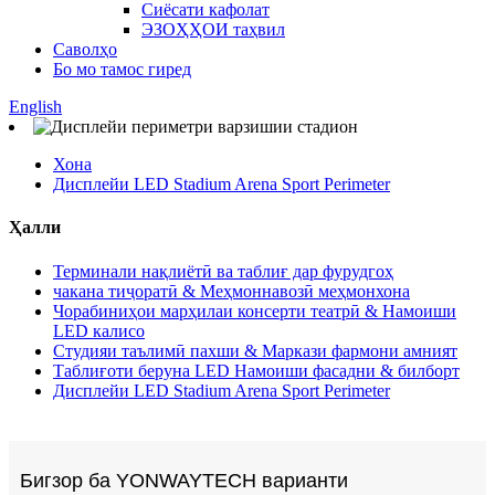
Сиёсати кафолат
ЭЗОҲҲОИ таҳвил
Саволҳо
Бо мо тамос гиред
English
Хона
Дисплейи LED Stadium Arena Sport Perimeter
Ҳалли
Терминали нақлиётӣ ва таблиғ дар фурудгоҳ
чакана тиҷоратӣ & Меҳмоннавозӣ меҳмонхона
Чорабиниҳои марҳилаи консерти театрӣ & Намоиши
LED калисо
Студияи таълимӣ пахши & Маркази фармони амният
Таблиғоти беруна LED Намоиши фасадни & билборт
Дисплейи LED Stadium Arena Sport Perimeter
Бигзор ба YONWAYTECH варианти