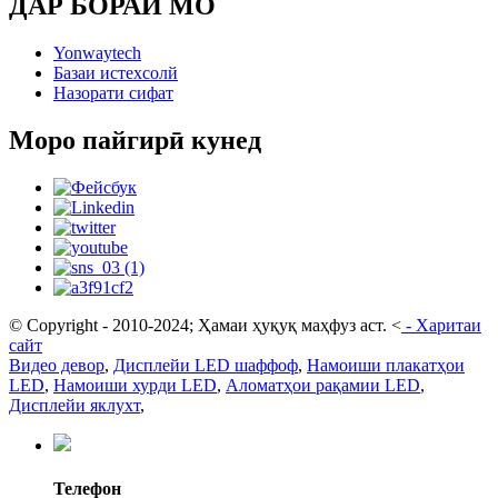
ДАР БОРАИ МО
Yonwaytech
Базаи истехсолй
Назорати сифат
Моро пайгирӣ кунед
© Copyright - 2010-2024; Ҳамаи ҳуқуқ маҳфуз аст.
<
-
Харитаи
сайт
Видео девор
,
Дисплейи LED шаффоф
,
Намоиши плакатҳои
LED
,
Намоиши хурди LED
,
Аломатҳои рақамии LED
,
Дисплейи яклухт
,
Телефон