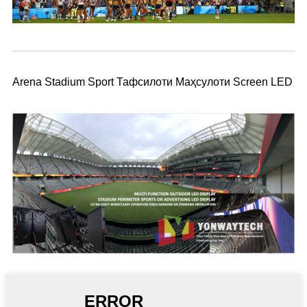
Arena Stadium Sport Тафсилоти Маҳсулоти Screen LED