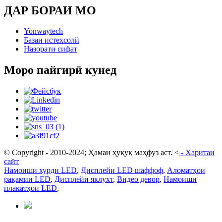
ДАР БОРАИ МО
Yonwaytech
Базаи истехсолй
Назорати сифат
Моро пайгирӣ кунед
© Copyright - 2010-2024; Ҳамаи ҳуқуқ маҳфуз аст.
<
-
Харитаи
сайт
Намоиши хурди LED
,
Дисплейи LED шаффоф
,
Аломатҳои
рақамии LED
,
Дисплейи яклухт
,
Видео девор
,
Намоиши
плакатҳои LED
,