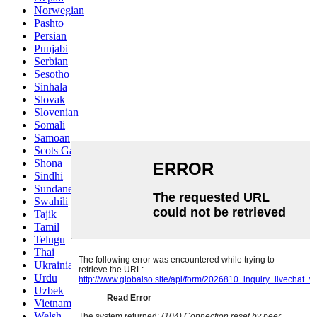
Norwegian
Pashto
Persian
Punjabi
Serbian
Sesotho
Sinhala
Slovak
Slovenian
Somali
Samoan
Scots Gaelic
Shona
Sindhi
Sundanese
Swahili
Tajik
Tamil
Telugu
Thai
Ukrainian
Urdu
Uzbek
Vietnamese
Welsh