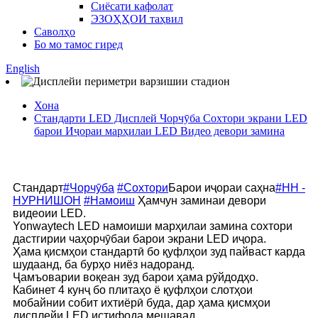
Сиёсати кафолат
ЭЗОҲҲОИ таҳвил
Саволҳо
Бо мо тамос гиред
English
Хона
Стандарти LED Дисплей Чорчӯба Сохтори экрани LED
барои Иҷораи марҳилаи LED Видео девори замина
Стандарт
#Чорчӯба
#Сохтори
Барои иҷораи саҳна
#НН -
НУРНИШОН
#Намоиш
Ҳамчун заминаи девори
видеоии LED.
Yonwaytech LED намоиши марҳилаи замина сохтори
дастгирии чаҳорчӯбаи барои экрани LED иҷора.
Ҳама қисмҳои стандартӣ бо қуфлҳои зуд пайваст карда
шудаанд, ба бурҳо ниёз надоранд.
Ҷамъоварии воқеан зуд барои ҳама рӯйдодҳо.
Кабинет 4 кунҷ бо плитаҳо ё қуфлҳои слотҳои
мобайнии собит ихтиёрӣ буда, дар ҳама қисмҳои
дисплейи LED истифода мешавад.