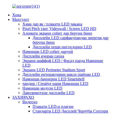
Хона
Маҳсулот
Ҳама дар як / плакати LED чакана
Pixel Pitch танг Videowall / Screen LED HD
Аломати экрани собит дар беруни бино
Дисплейи LED сарфакунандаи энергия дар
беруни бино
Дисплейи пеши нигоҳдории LED
Намоиши LED собит дарунӣ
Дисплейи иҷораи саҳна
Экрани шаффоф LED / Фасад парда Намоиши
LED
Экрани LED Perimeter Stadium Sport
Дисплейи интерактивии рақси ошёнаи LED
Намоиши баннерии LED Smartshelf
чандир / Creative нарм Намоиши LED
Намоиши модули LED
Лавозимотҳои дисплейи LED
ЗАХИРАХО
Видеоҳо
Плакати LED-и плагин
Стандарти LED Дисплей Чорчӯба Сохтори