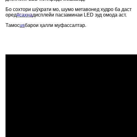
Бо сохтори шӯҳрати мо, шумо метавонед худро ба даст
оред
#саҳна
дисплейи пасзаминаи LED зуд омода аст.
Тамос
us
барои ҳалли муфассалтар.