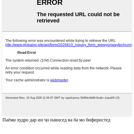
Паёми худро дар ин ҷо нависед ва ба мо бифиристед