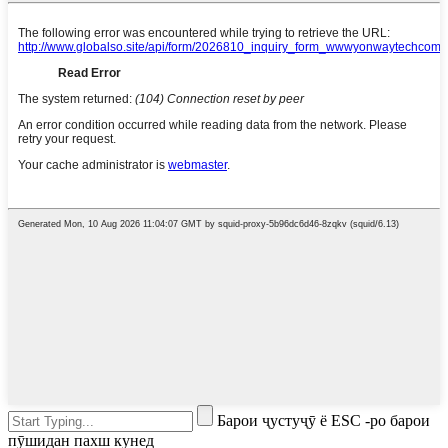
Барои ҷустуҷӯ ё ESC -ро барои
пӯшидан пахш кунед