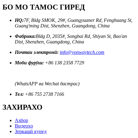
БО МО ТАМОС ГИРЕД
HQ:
7F, Bldg SMOK, 29#, Guangyuaner Rd, Fenghuang St,
Guang'ming Dist, Shenzhen, Guangdong, China
Фабрика:
Bldg D, 2035#, Songbai Rd, Shiyan St, Bao'an
Dist, Shenzhen, Guangdong, China
Почтаи электронӣ:
info@yonwaytech.com
Моби фурӯш:
+86 138 2358 7729
(WhatsAPP ва Wechat дастрас)
Тел:
+86 755 2738 7166
ЗАХИРАХО
Ахбор
Видеоҳо
Зеркашӣ кунед