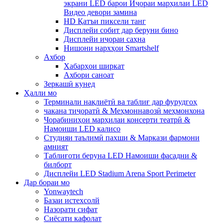
экрани LED барои Иҷораи марҳилаи LED
Видео девори замина
HD Қатъи пиксели танг
Дисплейи собит дар беруни бино
Дисплейи иҷораи саҳна
Нишони нархҳои Smartshelf
Ахбор
Хабарҳои ширкат
Ахбори саноат
Зеркашӣ кунед
Ҳалли мо
Терминали нақлиётӣ ва таблиғ дар фурудгоҳ
чакана тиҷоратӣ & Меҳмоннавозӣ меҳмонхона
Чорабиниҳои марҳилаи консерти театрӣ &
Намоиши LED калисо
Студияи таълимӣ пахши & Маркази фармони
амният
Таблиғоти беруна LED Намоиши фасадни &
билборт
Дисплейи LED Stadium Arena Sport Perimeter
Дар бораи мо
Yonwaytech
Базаи истехсолй
Назорати сифат
Сиёсати кафолат