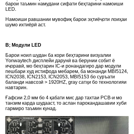
барои таъмин намудани сифати беҳтарини намоиши
LED.
Намоиши равшании мувофиқ барои эҳтиёҷоти лоиҳаи
шумо ихтиёрӣ аст.
B; Модули LED
Барои ноил шудан ба кори беҳтарини визуалии
Yonwaytech дисплейи дарунӣ ва берунии собит ё
иҷоравӣ, мо беҳтарин IC-и ронандагиро дар модули
пешбари худ истифода мебарем, ба монанди MBI5124,
ICN2038, ICN2153, ICN2053, MBI5153 бо суръати
баланди навсозӣ > 1920HZ, gray сатҳи бо технологияи
навтарин.
Ғафсии 2,0 мм бо 4 қабати мис дар тахтаи PCB-и мо
танзим карда шудааст, то аслан парокандашавии хуби
гармиро таъмин кунад.