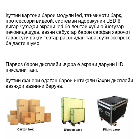
Қуттии картонӣ барои модули led, таъминоти барқ,
протсессори видеоӣ, системаи идоракунии LED ё
дигар ҷузъҳои экрани led бо лентаи хуби обногузар
печонидашуда, вазни сабуктар барои сарфаи хароҷот
тавассути вақти тезтар расонидан тавассути экспресс
ба дасти шумо.
Парвоз барои дисплейи иҷора ё экрани дарунӣ HD
пикселии танг.
Қуттии фанери одатан барои интиқоли баҳри дисплейи
вазнҳои вазнини беруна.