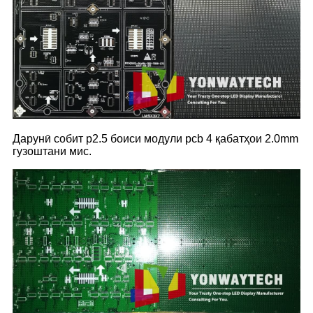
Дарунӣ собит p2.5 боиси модули pcb 4 қабатҳои 2.0mm
гузоштани мис.