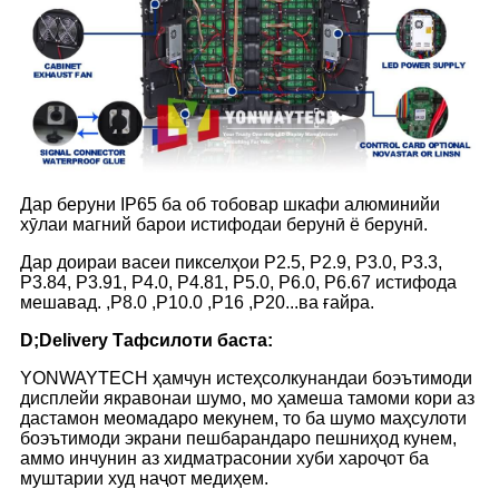
Дар беруни IP65 ба об тобовар шкафи алюминийи
хӯлаи магний барои истифодаи берунӣ ё берунӣ.
Дар доираи васеи пикселҳои P2.5, P2.9, P3.0, P3.3,
P3.84, P3.91, P4.0, P4.81, P5.0, P6.0, P6.67 истифода
мешавад. ,P8.0 ,P10.0 ,P16 ,P20...ва ғайра.
D;
D
elivery Тафсилоти баста:
YONWAYTECH ҳамчун истеҳсолкунандаи боэътимоди
дисплейи якравонаи шумо, мо ҳамеша тамоми кори аз
дастамон меомадаро мекунем, то ба шумо маҳсулоти
боэътимоди экрани пешбарандаро пешниҳод кунем,
аммо инчунин аз хидматрасонии хуби хароҷот ба
муштарии худ наҷот медиҳем.