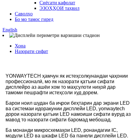
Сиёсати кафолат
ЭЗОҲҲОИ таҳвил
Саволҳо
Бо мо тамос гиред
English
Хона
Назорати сифат
YONWAYTECH ҳамчун як истеҳсолкунандаи ҷаҳонии
профессионалӣ, мо як назорати қатъии сифати
дисплейро аз ашёи хом то маҳсулоти ниҳоӣ дар
тамоми пешрафти истеҳсоли худ дорем.
Барои ноил шудан ба иҷрои беҳтарин дар экрани LED
ва системаи идоракунии дисплейи LED, yonwaytech
дорои назорати қатъии LED намоиши сифати вуруд аз
мавод то назорати сифати баромад мебошад.
Ба монанди микросхемаҳои LED, ронандагии IC,
модули LED ва шкафи LED ба панели дисплейи LED.