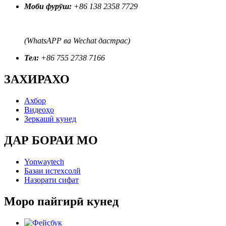
Моби фурӯш:
+86 138 2358 7729
(WhatsAPP ва Wechat дастрас)
Тел:
+86 755 2738 7166
ЗАХИРАХО
Ахбор
Видеоҳо
Зеркашӣ кунед
ДАР БОРАИ МО
Yonwaytech
Базаи истехсолй
Назорати сифат
Моро пайгирӣ кунед