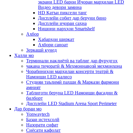
экрани LED барои Иҷораи марҳилаи LED
Видео девори замина
HD Қатъи пиксели танг
Дисплейи собит дар беруни бино
Дисплейи иҷораи саҳна
Нишони нархҳои Smartshelf
Ахбор
Хабарҳои ширкат
Ахбори саноат
Зеркашӣ кунед
Ҳалли мо
Терминали нақлиётӣ ва таблиғ дар фурудгоҳ
чакана тиҷоратӣ & Меҳмоннавозӣ меҳмонхона
Чорабиниҳои марҳилаи консерти театрӣ &
Намоиши LED калисо
Студияи таълимӣ пахши & Маркази фармони
амният
Таблиғоти беруна LED Намоиши фасадни &
билборт
Дисплейи LED Stadium Arena Sport Perimeter
Дар бораи мо
Yonwaytech
Базаи истехсолй
Назорати сифат
Сиёсати кафолат