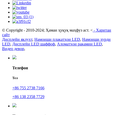
© Copyright - 2010-2024; Ҳамаи ҳуқуқ маҳфуз аст.
<
-
Харитаи
сайт
Дисплейи яклухт
,
Намоиши плакатҳои LED
,
Намоиши хурди
LED
,
Дисплейи LED шаффоф
,
Аломатҳои рақамии LED
,
Видео девор
,
Телефон
Тел
+86 755 2738 7166
+86 138 2358 7729