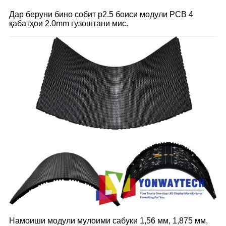
Дар беруни бино собит p2.5 боиси модули PCB 4
қабатҳои 2.0mm гузоштани мис.
Намоиши модули мулоими сабуки 1,56 мм, 1,875 мм,