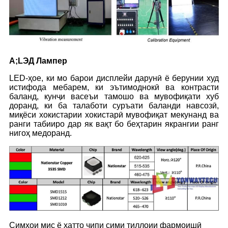
A
;L
ЭД Л
ампер
LED-ҳое, ки мо барои дисплейи дарунӣ ё берунии худ
истифода мебарем, ки эътимоднокӣ ва контрасти
баланд, кунҷи васеъи тамошо ва мувофиқати хуб
доранд, ки ба талаботи суръати баланди навсозӣ,
миқёси хокистарии хокистарӣ мувофиқат мекунанд ва
ранги табииро дар як вақт бо беҳтарин якрангии ранг
нигоҳ медоранд.
Симҳои мис ё ҳатто чипи сими тиллоии фармоишӣ