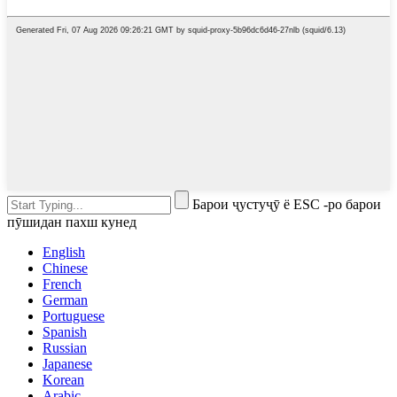
Барои ҷустуҷӯ ё ESC -ро барои
пӯшидан пахш кунед
English
Chinese
French
German
Portuguese
Spanish
Russian
Japanese
Korean
Arabic