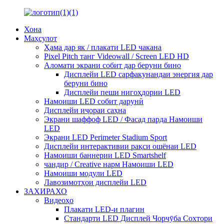
Хона
Маҳсулот
Ҳама дар як / плакати LED чакана
Pixel Pitch танг Videowall / Screen LED HD
Аломати экрани собит дар беруни бино
Дисплейи LED сарфакунандаи энергия дар
беруни бино
Дисплейи пеши нигоҳдории LED
Намоиши LED собит дарунӣ
Дисплейи иҷораи саҳна
Экрани шаффоф LED / Фасад парда Намоиши
LED
Экрани LED Perimeter Stadium Sport
Дисплейи интерактивии рақси ошёнаи LED
Намоиши баннерии LED Smartshelf
чандир / Creative нарм Намоиши LED
Намоиши модули LED
Лавозимотҳои дисплейи LED
ЗАХИРАХО
Видеоҳо
Плакати LED-и плагин
Стандарти LED Дисплей Чорчӯба Сохтори