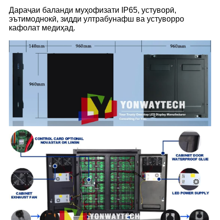
Дараҷаи баланди муҳофизати IP65, устуворӣ,
эътимоднокӣ, зидди ултрабунафш ва устуворро
кафолат медиҳад.