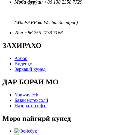
Моби фурӯш:
+86 138 2358 7729
(WhatsAPP ва Wechat дастрас)
Тел:
+86 755 2738 7166
ЗАХИРАХО
Ахбор
Видеоҳо
Зеркашӣ кунед
ДАР БОРАИ МО
Yonwaytech
Базаи истехсолй
Назорати сифат
Моро пайгирӣ кунед