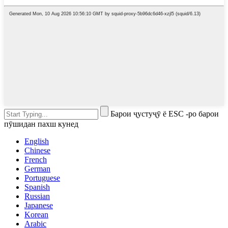
Барои ҷустуҷӯ ё ESC -ро барои
пӯшидан пахш кунед
English
Chinese
French
German
Portuguese
Spanish
Russian
Japanese
Korean
Arabic