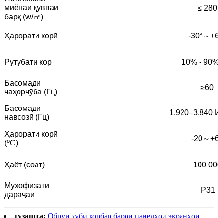
миёнаи қувваи
≤ 280
барқ ​​(w/㎡)
Ҳарорати корӣ
-30°～+6
Рутубати кор
10% - 90
Басомади
≥60
чаҳорчӯба (Гц)
Басомади
1,920–3,840 
навсозӣ (Гц)
Ҳарорати корӣ
-20～+
(ºC)
Ҳаёт (соат)
100 00
Муҳофизати
IP31
дараҷаи
гузашта:
Обрӯи хуби корбар барои панелҳои экранҳои