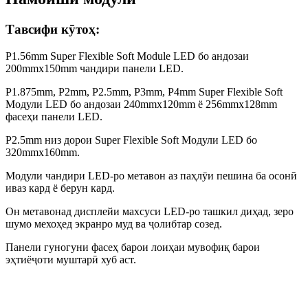
Тавсифи кӯтоҳ:
P1.56mm Super Flexible Soft Module LED бо андозаи
200mmx150mm чандири панели LED.
P1.875mm, P2mm, P2.5mm, P3mm, P4mm Super Flexible Soft
Модули LED бо андозаи 240mmx120mm ё 256mmx128mm
фасеҳи панели LED.
P2.5mm низ дорои Super Flexible Soft Модули LED бо
320mmx160mm.
Модули чандири LED-ро метавон аз паҳлӯи пешина ба осонӣ
иваз кард ё берун кард.
Он метавонад дисплейи махсуси LED-ро ташкил диҳад, зеро
шумо мехоҳед экранро муд ва ҷолибтар созед.
Панели гуногуни фасеҳ барои лоиҳаи мувофиқ барои
эҳтиёҷоти муштарӣ хуб аст.