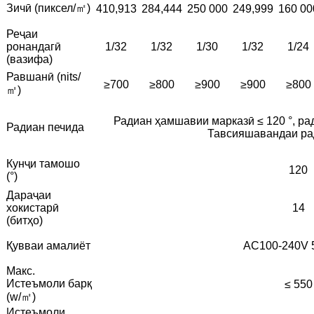
Зичӣ (пиксел/㎡)
410,913
284,444
250 000
249,999
160 00
Реҷаи
ронандагӣ
1/32
1/32
1/30
1/32
1/24
(вазифа)
Равшанӣ (nits/
≥700
≥800
≥900
≥900
≥800
㎡)
Радиан ҳамшавии марказӣ ≤ 120 °, рад
Радиан печида
Тавсияшавандаи рад
Кунҷи тамошо
120
(°)
Дараҷаи
хокистарӣ
14
(битҳо)
Қувваи амалиёт
AC100-240V 
Макс.
Истеъмоли барқ
≤ 550
​​(w/㎡)
Истеъмоли