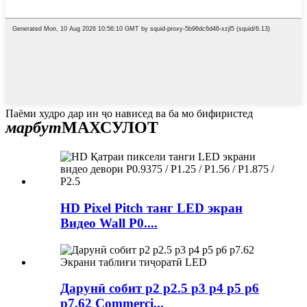
Паёми худро дар ин ҷо нависед ва ба мо бифиристед
марбут
МАХСУЛОТ
HD Pixel Pitch танг LED экран
Видео Wall P0....
Дарунӣ собит p2 p2.5 p3 p4 p5 p6
p7.62 Commerci...