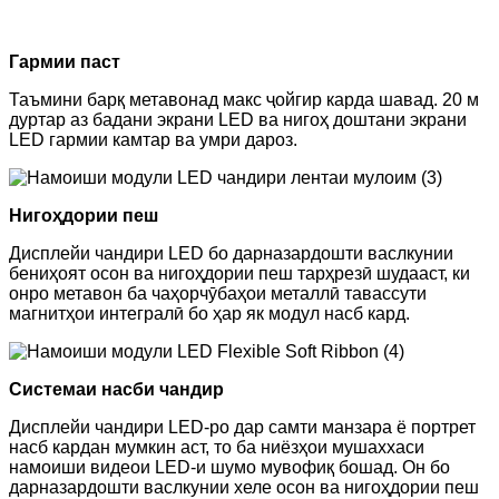
Гармии паст
Таъмини барқ ​​метавонад макс ҷойгир карда шавад. 20 м
дуртар аз бадани экрани LED ва нигоҳ доштани экрани
LED гармии камтар ва умри дароз.
Нигоҳдории пеш
Дисплейи чандири LED бо дарназардошти васлкунии
бениҳоят осон ва нигоҳдории пеш тарҳрезӣ шудааст, ки
онро метавон ба чаҳорчӯбаҳои металлӣ тавассути
магнитҳои интегралӣ бо ҳар як модул насб кард.
Системаи насби чандир
Дисплейи чандири LED-ро дар самти манзара ё портрет
насб кардан мумкин аст, то ба ниёзҳои мушаххаси
намоиши видеои LED-и шумо мувофиқ бошад. Он бо
дарназардошти васлкунии хеле осон ва нигоҳдории пеш