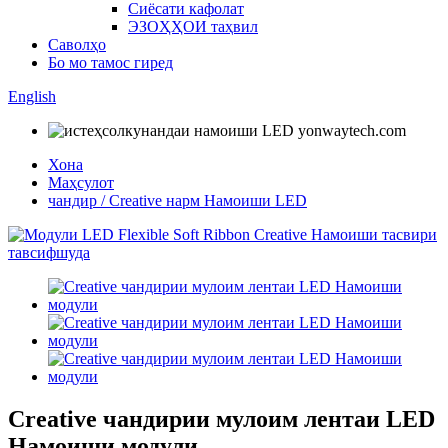
Сиёсати кафолат
ЭЗОҲҲОИ таҳвил
Саволҳо
Бо мо тамос гиред
English
Хона
Маҳсулот
чандир / Creative нарм Намоиши LED
Creative чандирии мулоим лентаи LED
Намоиши модули