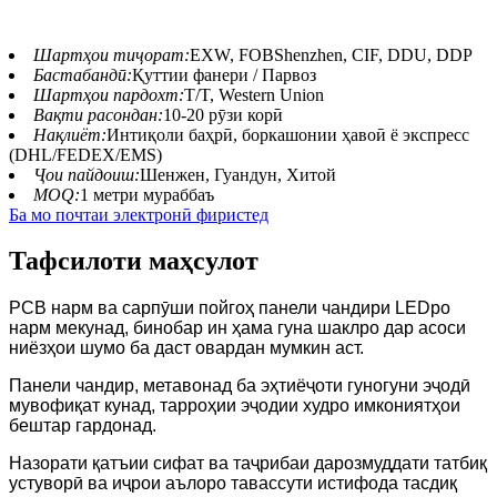
Шартҳои тиҷорат:
EXW, FOBShenzhen, CIF, DDU, DDP
Бастабандӣ:
Қуттии фанери / Парвоз
Шартҳои пардохт:
T/T, Western Union
Вақти расондан:
10-20 рӯзи корӣ
Нақлиёт:
Интиқоли баҳрӣ, боркашонии ҳавоӣ ё экспресс
(DHL/FEDEX/EMS)
Ҷои пайдоиш:
Шенжен, Гуандун, Хитой
MOQ:
1 метри мураббаъ
Ба мо почтаи электронӣ фиристед
Тафсилоти маҳсулот
PCB нарм ва сарпӯши пойгоҳ панели чандири LEDро
нарм мекунад, бинобар ин ҳама гуна шаклро дар асоси
ниёзҳои шумо ба даст овардан мумкин аст.
Панели чандир, метавонад ба эҳтиёҷоти гуногуни эҷодӣ
мувофиқат кунад, тарроҳии эҷодии худро имкониятҳои
бештар гардонад.
Назорати қатъии сифат ва таҷрибаи дарозмуддати татбиқ
устуворӣ ва иҷрои аълоро тавассути истифода тасдиқ