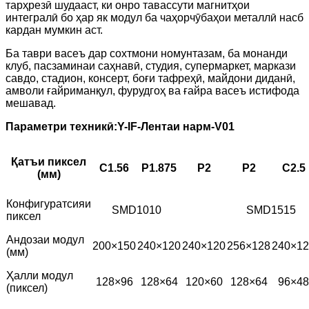
тарҳрезӣ шудааст, ки онро тавассути магнитҳои
интегралӣ бо ҳар як модул ба чаҳорчӯбаҳои металлӣ насб
кардан мумкин аст.
Ба таври васеъ дар сохтмони номунтазам, ба монанди
клуб, пасзаминаи саҳнавӣ, студия, супермаркет, маркази
савдо, стадион, консерт, боғи тафреҳӣ, майдони диданӣ,
амволи ғайриманқул, фурудгоҳ ва ғайра васеъ истифода
мешавад.
Параметри техникӣ:
Y
-IF-Лентаи нарм-V01
Қатъи пиксел
С1.56
P1.875
P2
P2
С2.5
(мм)
Конфигуратсияи
SMD1010
SMD1515
пиксел
Андозаи модул
200×150
240×120
240×120
256×128
240×12
(мм)
Ҳалли модул
128×96
128×64
120×60
128×64
96×48
(пиксел)