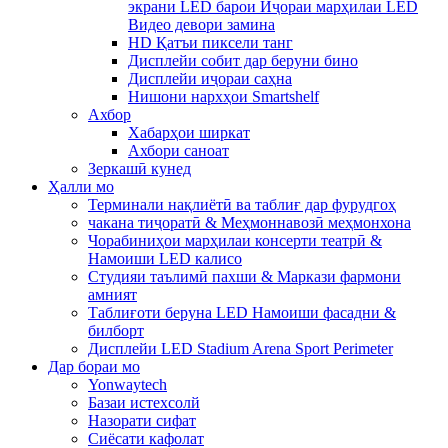
экрани LED барои Иҷораи марҳилаи LED
Видео девори замина
HD Қатъи пиксели танг
Дисплейи собит дар беруни бино
Дисплейи иҷораи саҳна
Нишони нархҳои Smartshelf
Ахбор
Хабарҳои ширкат
Ахбори саноат
Зеркашӣ кунед
Ҳалли мо
Терминали нақлиётӣ ва таблиғ дар фурудгоҳ
чакана тиҷоратӣ & Меҳмоннавозӣ меҳмонхона
Чорабиниҳои марҳилаи консерти театрӣ &
Намоиши LED калисо
Студияи таълимӣ пахши & Маркази фармони
амният
Таблиғоти беруна LED Намоиши фасадни &
билборт
Дисплейи LED Stadium Arena Sport Perimeter
Дар бораи мо
Yonwaytech
Базаи истехсолй
Назорати сифат
Сиёсати кафолат