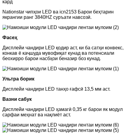
кард
Nationstar чипҳои LED ва icn2153 Барои беҳтарин
якрангии ранг 3840HZ суръати навсозӣ.
Фасеҳ
Дисплейи чандири LED қодир аст, ки ба сатҳи конвекс,
конкав ё каҷшуда мувофиқат кунад ва потенсиали
беохирро барои насбҳои беназир боз кунад.
Ультра борик
Дисплейи чандири LED танҳо ғафсӣ 13,5 мм аст.
Вазни сабук
Дисплейи чандири LED ҳамагӣ 0,35 кг барои як модул
сарфаи меҳнат ва нақлиёт аст.