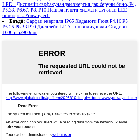
LED - Дисплейи сарфакунандаи энергия дар беруни бино, P4,
P5.33, P6.67, P8, P10 Пеш ва пушти хидмати дугонаи LED
билборт. - Yonwaytech
Баъдӣ:
Сарфаи энергияи IP65 Хадамоти Front P4.16 P5
P6.25 P8.33 P10 Дисплейи LED Нишондиҳандаи Стадион
1600mmx900mm