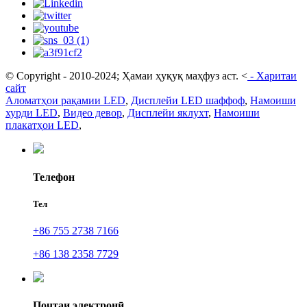
© Copyright - 2010-2024; Ҳамаи ҳуқуқ маҳфуз аст.
<
-
Харитаи
сайт
Аломатҳои рақамии LED
,
Дисплейи LED шаффоф
,
Намоиши
хурди LED
,
Видео девор
,
Дисплейи яклухт
,
Намоиши
плакатҳои LED
,
Телефон
Тел
+86 755 2738 7166
+86 138 2358 7729
Почтаи электронӣ