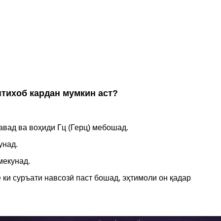
интихоб кардан мумкин аст?
авад ва воҳиди Гц (Герц) мебошад.
унад.
мекунад.
 ки суръати навсозӣ паст бошад, эҳтимоли он қадар