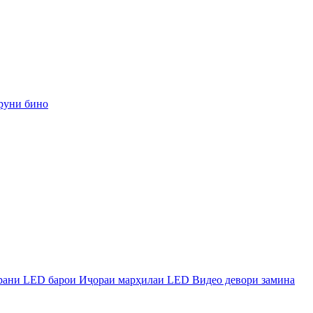
руни бино
рани LED барои Иҷораи марҳилаи LED Видео девори замина