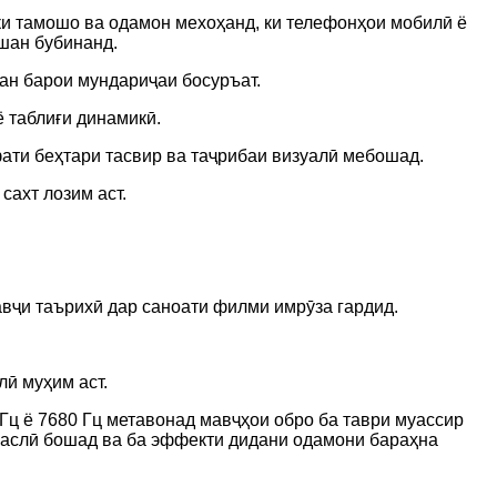
ки тамошо ва одамон мехоҳанд, ки телефонҳои мобилӣ ё
шан бубинанд.
ан барои мундариҷаи босуръат.
 таблиғи динамикӣ.
ати беҳтари тасвир ва таҷрибаи визуалӣ мебошад.
сахт лозим аст.
авҷи таърихӣ дар саноати филми имрӯза гардид.
лӣ муҳим аст.
Гц ё 7680 Гц метавонад мавҷҳои обро ба таври муассир
н аслӣ бошад ва ба эффекти дидани одамони бараҳна