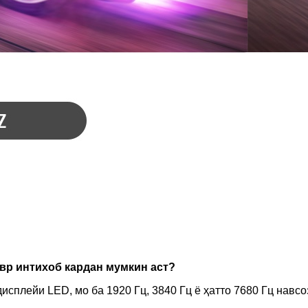
тавр интихоб кардан мумкин аст?
сплейи LED, мо ба 1920 Гц, 3840 Гц ё ҳатто 7680 Гц навсо