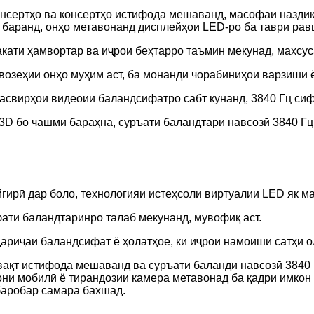
онсертҳо ва консертҳо истифода мешаванд, масофаи назди
 баранд, онҳо метавонанд дисплейҳои LED-ро ба таври рав
кати ҳамвортар ва иҷрои беҳтарро таъмин мекунад, махсус
возеҳии онҳо муҳим аст, ба монанди чорабиниҳои варзишӣ ё
асвирҳои видеоии баландсифатро сабт кунанд, 3840 Гц сиф
3D бо чашми бараҳна, суръати баландтари навсозӣ 3840 Гц 
йгирӣ дар боло, технологияи истеҳсоли виртуалии LED як м
ати баландтаринро талаб мекунанд, мувофиқ аст.
дариҷаи баландсифат ё ҳолатҳое, ки иҷрои намоиши сатҳи о
вақт истифода мешаванд ва суръати баланди навсозӣ 3840 
фони мобилӣ ё тирандозии камера метавонад ба қадри имко
 баробар самара бахшад.