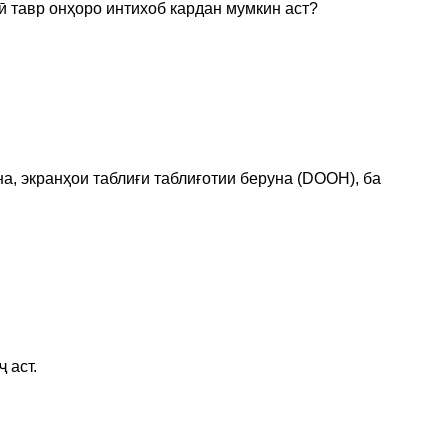
ӣ тавр онҳоро интихоб кардан мумкин аст?
а, экранҳои таблиғи таблиғотии беруна (DOOH), ба
 аст.