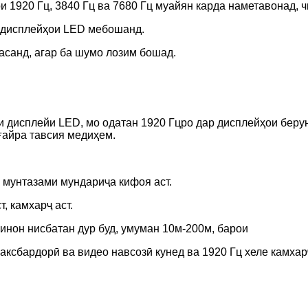
 1920 Гц, 3840 Гц ва 7680 Гц муайян карда наметавонад, ч
р дисплейҳои LED мебошанд.
асанд, агар ба шумо лозим бошад.
и дисплейи LED, мо одатан 1920 Гцро дар дисплейҳои берун
ғайра тавсия медиҳем.
 мунтазами мундариҷа кифоя аст.
, камхарҷ аст.
нон нисбатан дур буд, умуман 10м-200м, барои
ксбардорӣ ва видео навсозӣ кунед ва 1920 Гц хеле камхарҷ