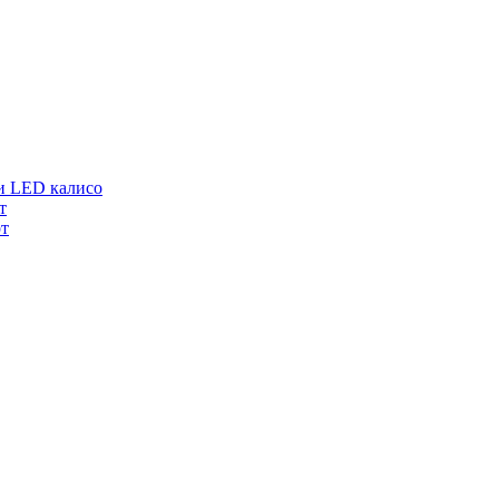
и LED калисо
т
т