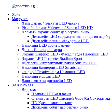
Хона
Маҳсулот
Ҳама дар як / плакати LED чакана
Pixel Pitch танг Videowall / Screen LED HD
Аломати экрани собит дар беруни бино
Дисплейи LED сарфакунандаи энергия дар бе
Дисплейи пеши нигоҳдории LED
Намоиши LED собит дарунӣ
Дисплейи иҷораи саҳна
Экрани шаффоф LED / Фасад парда Намоиши LED
Экрани LED Perimeter Stadium Sport
Дисплейи интерактивии рақси ошёнаи LED
Намоиши баннерии LED Smartshelf
чандир / Creative нарм Намоиши LED
Намоиши модули LED
Лавозимотҳои дисплейи LED
ЗАХИРАХО
Видеоҳо
Плакати LED-и плагин
Стандарти LED Дисплей Чорчӯба Сохтори эк
HD Қатъи пиксели танг
Дисплейи собит дар беруни бино