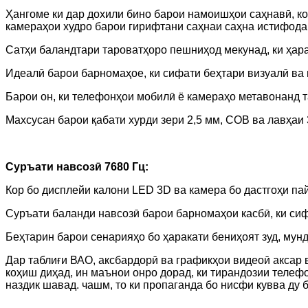
Ҳангоме ки дар дохили бино барои намоишҳои саҳнавӣ, к
камераҳои худро барои гирифтани саҳнаи саҳна истифода
Сатҳи баландтари тароватҳоро пешниҳод мекунад, ки ҳара
Идеалӣ барои барномаҳое, ки сифати беҳтари визуалӣ ва 
Барои он, ки телефонҳои мобилӣ ё камераҳо метавонанд т
Махсусан барои қабати хурди зери 2,5 мм, COB ва лавҳаи 
Суръати навсозӣ 7680 Гц:
Кор бо дисплейи калони LED 3D ва камера бо дастгоҳи па
Суръати баланди навсозӣ барои барномаҳои касбӣ, ки сиф
Беҳтарин барои сенарияҳо бо ҳаракати бениҳоят зуд, мун
Дар таблиғи ВАО, аксбардорӣ ва графикҳои видеоӣ аксар 
коҳиш диҳад, ин маънои онро дорад, ки тирандозии теле
наздик шавад. чашм, то ки пропаганда бо нисфи кувва ду