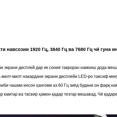
и навсозии 1920 Гц, 3840 Гц ва 7680 Гц чӣ гуна 
иби экрани дисплей дар як сония такроран намоиш дода меш
а милт-милт накардани экрани дисплейи LED-ро тавсиф мек
ониби чашми инсон ҳангоми аз 60 Гц зиёд будани он фарқ на
р камтар ва тасвир ҳамон қадар тезтар мешавад. Чӣ қадаре