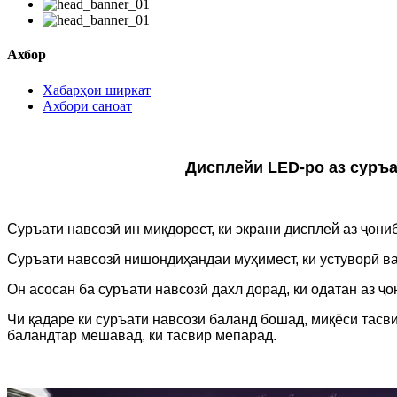
Ахбор
Хабарҳои ширкат
Ахбори саноат
Дисплейи LED-ро аз суръат
Суръати навсозӣ ин миқдорест, ки экрани дисплей аз ҷон
Суръати навсозӣ нишондиҳандаи муҳимест, ки устуворӣ в
Он асосан ба суръати навсозӣ дахл дорад, ки одатан аз ҷ
Чӣ қадаре ки суръати навсозӣ баланд бошад, миқёси тасви
баландтар мешавад, ки тасвир мепарад.