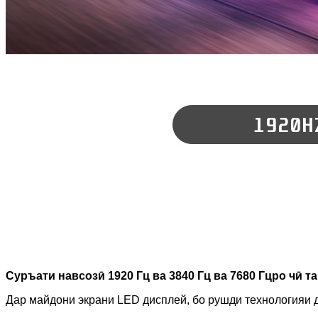
Суръати навсозӣ 1920 Гц ва 3840 Гц ва 7680 Гцро чӣ 
Дар майдони экрани LED дисплей, бо рушди технологияи ди