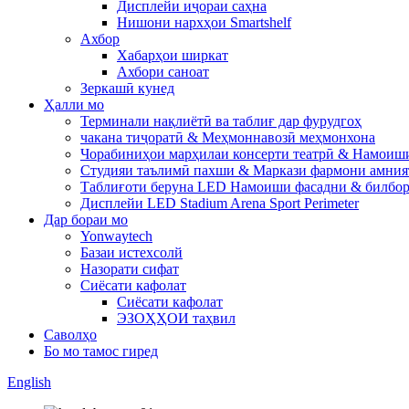
Дисплейи иҷораи саҳна
Нишони нархҳои Smartshelf
Ахбор
Хабарҳои ширкат
Ахбори саноат
Зеркашӣ кунед
Ҳалли мо
Терминали нақлиётӣ ва таблиғ дар фурудгоҳ
чакана тиҷоратӣ & Меҳмоннавозӣ меҳмонхона
Чорабиниҳои марҳилаи консерти театрӣ & Намоиш
Студияи таълимӣ пахши & Маркази фармони амния
Таблиғоти беруна LED Намоиши фасадни & билбор
Дисплейи LED Stadium Arena Sport Perimeter
Дар бораи мо
Yonwaytech
Базаи истехсолй
Назорати сифат
Сиёсати кафолат
Сиёсати кафолат
ЭЗОҲҲОИ таҳвил
Саволҳо
Бо мо тамос гиред
English