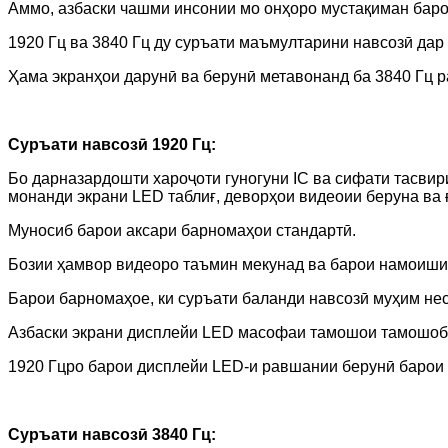
Аммо, азбаски чашми инсонии мо онҳоро мустақиман барои
1920 Гц ва 3840 Гц ду суръати маъмултарини навсозӣ да
Ҳама экранҳои дарунӣ ва берунӣ метавонанд ба 3840 Гц р
Суръати навсозӣ 1920 Гц:
Бо дарназардошти хароҷоти гуногуни IC ва сифати тасвир
монанди экрани LED таблиғ, деворҳои видеоии беруна ва 
Муносиб барои аксари барномаҳои стандартӣ.
Бозии ҳамвор видеоро таъмин мекунад ва барои намоиши
Барои барномаҳое, ки суръати баланди навсозӣ муҳим нест
Азбаски экрани дисплейи LED масофаи тамошои тамошоби
1920 Гцро барои дисплейи LED-и равшании берунӣ барои а
Суръати навсозӣ 3840 Гц: