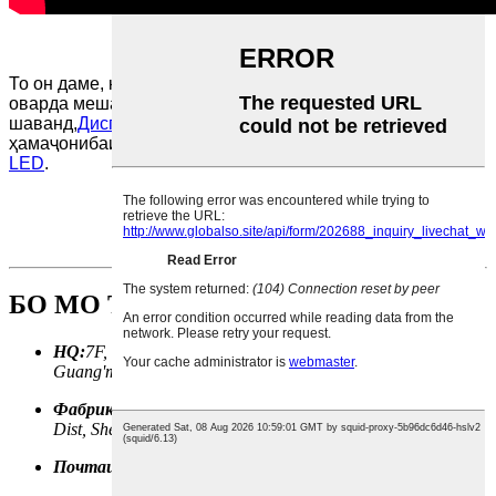
То он даме, ки идеяҳои шумо бо ин хусусият ба даст
оварда мешаванд, онҳо метавонанд истифода
шаванд,
Дисплейи LED Yonwaytech
ба шумо як ҳалли
ҳамаҷонибаи фармоишӣ барои
Системаҳои намоиши
LED
.
БО МО ТАМОС ГИРЕД
HQ:
7F, Bldg SMOK, 29#, Guangyuaner Rd, Fenghuang St,
Guang'ming Dist, Shenzhen, Guangdong, China
Фабрика:
Bldg D, 2035#, Songbai Rd, Shiyan St, Bao'an
Dist, Shenzhen, Guangdong, China
Почтаи электронӣ:
info@yonwaytech.com