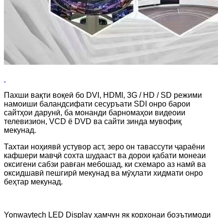
Пахши вақти воқеӣ бо DVI, HDMI, 3G / HD / SD режими
намоиши баландсифати сесуръати SDI онро барои
сайтҳои дарунӣ, ба монанди барномаҳои видеоии
телевизион, VCD ё DVD ва сайти зинда мувофиқ
мекунад.
Тахтаи ноҳиявӣ устувор аст, зеро он тавассути ҷараёни
кафшери мавҷӣ сохта шудааст ва дорои қабати монеаи
оксигени сабзи равған мебошад, ки схемаро аз намӣ ва
оксидшавӣ пешгирӣ мекунад ва мӯҳлати хидмати онро
беҳтар мекунад.
Yonwaytech LED Display ҳамчун як корхонаи боэътимоди