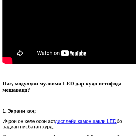
Пас, модулҳои мулоими LED дар куҷо истифода
мешаванд?
.
1. Экрани каҷ:
Иҷрои он хеле осон аст
дисплейи камоншакли LED
бо
радиан нисбатан хурд.