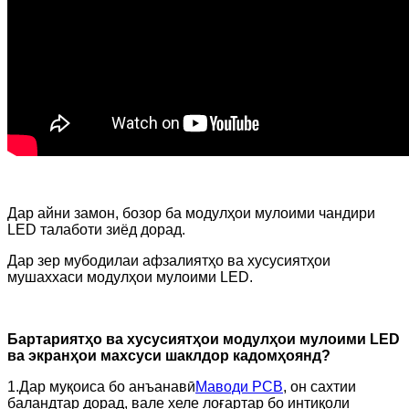
Дар айни замон, бозор ба модулҳои мулоими чандири
LED талаботи зиёд дорад.
Дар зер мубодилаи афзалиятҳо ва хусусиятҳои
мушаххаси модулҳои мулоими LED.
Бартариятҳо ва хусусиятҳои модулҳои мулоими LED
ва экранҳои махсуси шаклдор кадомҳоянд?
1.Дар муқоиса бо анъанавӣ
Маводи PCB
, он сахтии
баландтар дорад, вале хеле лоғартар бо интиқоли