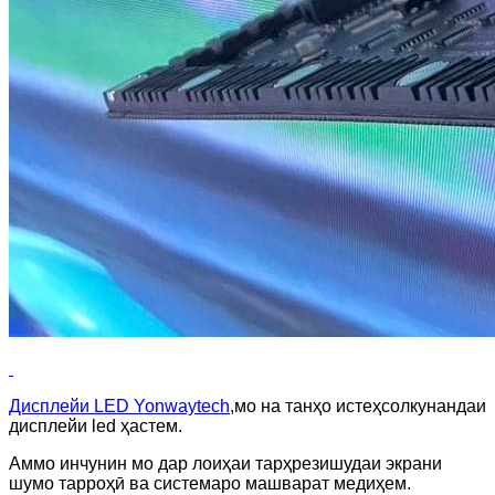
Дисплейи LED Yonwaytech
,мо на танҳо истеҳсолкунандаи
дисплейи led ҳастем.
Аммо инчунин мо дар лоиҳаи тарҳрезишудаи экрани
шумо тарроҳӣ ва системаро машварат медиҳем.