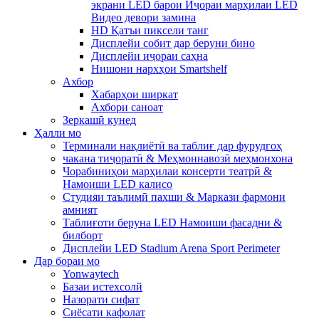
экрани LED барои Иҷораи марҳилаи LED
Видео девори замина
HD Қатъи пиксели танг
Дисплейи собит дар беруни бино
Дисплейи иҷораи саҳна
Нишони нархҳои Smartshelf
Ахбор
Хабарҳои ширкат
Ахбори саноат
Зеркашӣ кунед
Ҳалли мо
Терминали нақлиётӣ ва таблиғ дар фурудгоҳ
чакана тиҷоратӣ & Меҳмоннавозӣ меҳмонхона
Чорабиниҳои марҳилаи консерти театрӣ &
Намоиши LED калисо
Студияи таълимӣ пахши & Маркази фармони
амният
Таблиғоти беруна LED Намоиши фасадни &
билборт
Дисплейи LED Stadium Arena Sport Perimeter
Дар бораи мо
Yonwaytech
Базаи истехсолй
Назорати сифат
Сиёсати кафолат