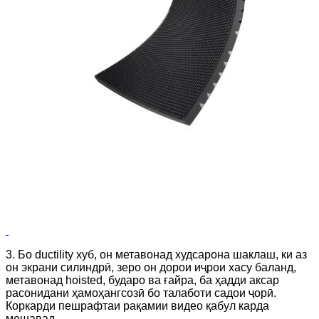
3. Бо ductility хуб, он метавонад худсарона шаклаш, ки аз
он экрани силиндрӣ, зеро он дорои иҷрои хасу баланд,
метавонад hoisted, бударо ва ғайра, ба ҳадди аксар
расонидани ҳамоҳангсозӣ бо талаботи садои ҷорӣ.
Коркарди пешрафтаи рақамии видео қабул карда
мешавад.