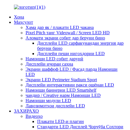
Хона
Маҳсулот
Ҳама дар як / плакати LED чакана
Pixel Pitch танг Videowall / Screen LED HD
Аломати экрани собит дар беруни бино
Дисплейи LED сарфакунандаи энергия дар
беруни бино
Дисплейи пеши нигоҳдории LED
Намоиши LED собит дарунӣ
Дисплейи иҷораи саҳна
Экрани шаффоф LED / Фасад парда Намоиши
LED
Экрани LED Perimeter Stadium Sport
Дисплейи интерактивии рақси ошёнаи LED
Намоиши баннерии LED Smartshelf
чандир / Creative нарм Намоиши LED
Намоиши модули LED
Лавозимотҳои дисплейи LED
ЗАХИРАХО
Видеоҳо
Плакати LED-и плагин
Стандарти LED Дисплей Чорчӯба Сохтори