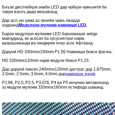
Баъзе дисплейҳои аҷиби LED дар ҷойҳои ҷамъиятӣ ба
таври васеъ дида мешаванд.
Дар асл, ин ҳама аз ҷониби ҷамъ оварда
шудаанд
Модулҳои мулоим намоиши LED
.
Барои модулҳои мулоими LED барномаҳои зиёде
мавҷуданд, ки асосан ба хусусиятҳои нарм,
қаҳвашаванда ва чандирии онҳо асос ёфтаанд.
Дарунӣ HD 200mmx150mm P1.56 Намоиши боиси фасењ.
HD 320mmx120mm нарм модули боиси P1.25.
Дар дарунӣ пиксел 240mmx120mm дастрас дар 1.875mm,
2.0mm, 2.5mm, 3.0mm, 4.0mm дар
намоиши эҷодӣ
.
P1.86, P2.0, P2.5, P3.076, P4 ва P5 инчунин метавонанд
аз модули мулоим 320mmx160mm истифода шаванд.