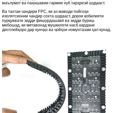
маълумот ва паҳншавии гармии хуб тарҳрезӣ шудааст.
Ва тахтаи чандири FPC, ки аз маводи пойгоҳи
изолятсионии чандир сохта шудааст, дорои қобилияти
пурқуввати зидди фишурдашавӣ ва зидди буриш
мебошад, ки метавонад мушкилоти насб кардани
дисплейҳоро дар кунҷҳо ва ҷойҳои номунтазам ҳал кунад.