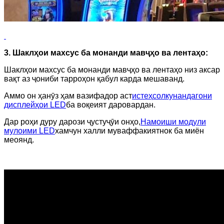
3. Шаклҳои махсус ба монанди мавҷҳо ва лентаҳо:
Шаклҳои махсус ба монанди мавҷҳо ва лентаҳо низ аксар
вақт аз ҷониби тарроҳон қабул карда мешаванд.
Аммо он ҳанӯз ҳам вазифадор аст
истеҳсолкунандагони
дисплейҳои LED
ба воқеият даровардан.
Дар роҳи дуру дарози ҷустуҷӯи онҳо,
Намоиши модули
мулоими LED
хамчун халли муваффакиятнок ба миён
меоянд.