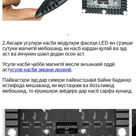
2.Аксари усулҳои насби модулҳои фасеҳи LED ин сӯзиши
сутуни магнитӣ мебошанд, ки насб кардан қулай ва зуд
аст ва инчунин шакл додан осон аст.
Усули насби ҷабби магнитӣ мисли анъанавӣ оддӣ
аст
усули насби экрани дохилӣ
.
Пайвастҳои зуд дар симҳои пайвастшавӣ байни баданҳо
истифода мешаванд, ки мустаҳкам ва боэътимод
мебошанд, то кӯшишҳои зиёдеро дар насб сарфа кунанд.