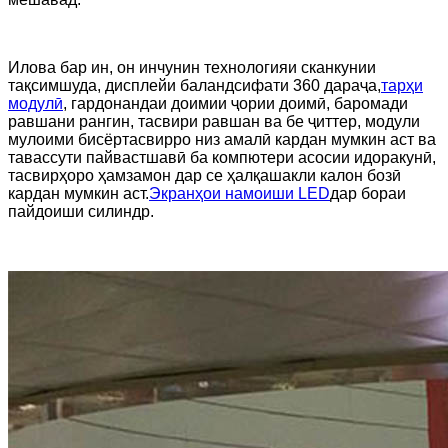
Илова бар ин, он инчунин технологияи сканкунии
тақсимшуда, дисплейи баландсифати 360 дараҷа,
тарҳи
модулӣ
, гардонандаи доимии ҷории доимӣ, баромади
равшани рангин, тасвири равшан ва бе ҷиттер, модули
мулоими бисёртасвирро низ амалӣ кардан мумкин аст ва
тавассути пайвастшавӣ ба компютери асосии идоракунӣ,
тасвирҳоро ҳамзамон дар се ҳалқашакли калон бозӣ
кардан мумкин аст.
Экранҳои намоиши LED
дар бораи
пайдоиши силиндр.