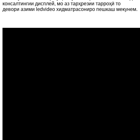
консалтингии дисплей, мо аз тарҳрезии тарроҳӣ то
девори азими ledvideo хидматрасониро пешкаш мекунем.