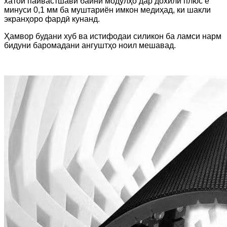
хатои пайвастшавӣ байни модулҳо дар дохили плюс ё
минуси 0,1 мм ба муштариён имкон медиҳад, ки шакли
экранҳоро фардӣ кунанд.
Ҳамвор будани хуб ва истифодаи силикон ба ламси нарм
бидуни баромадани ангуштҳо ноил мешавад.