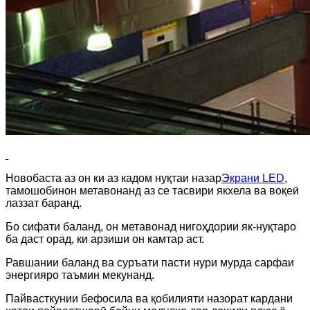
Новобаста аз он ки аз кадом нуқтаи назар
Экрани LED
,
тамошобинон метавонанд аз се тасвири якхела ва воқеӣ
лаззат баранд.
Бо сифати баланд, он метавонад нигоҳдории як-нуқтаро
ба даст орад, ки арзиши он камтар аст.
Равшании баланд ва суръати пасти нури мурда сарфаи
энергияро таъмин мекунанд.
Пайвасткунии бефосила ва қобилияти назорат кардани