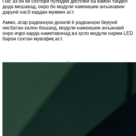
Пас аз он ки сохтори пӯлодии дисплей ба камон табдил
дода мешавад, онро бо модули намоишии анъанавии
дарунӣ насб кардан мумкин аст.
Аммо, агар радианҳои дохилӣ ё радианҳои берунӣ
нисбатан калон бошанд, модули намоишии анъанавӣ
онро иҷро карда наметавонад ва ҳоло модули нарми LED
барои сохтан мувофиқ аст.