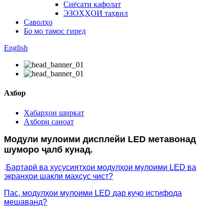
Сиёсати кафолат
ЭЗОҲҲОИ таҳвил
Саволҳо
Бо мо тамос гиред
English
Ахбор
Хабарҳои ширкат
Ахбори саноат
Модули мулоими дисплейи LED метавонад
шуморо ҷалб кунад.
.
Бартарӣ ва хусусиятҳои модулҳои мулоими LED ва
экранҳои шакли махсус чист?
Пас, модулҳои мулоими LED дар куҷо истифода
мешаванд?