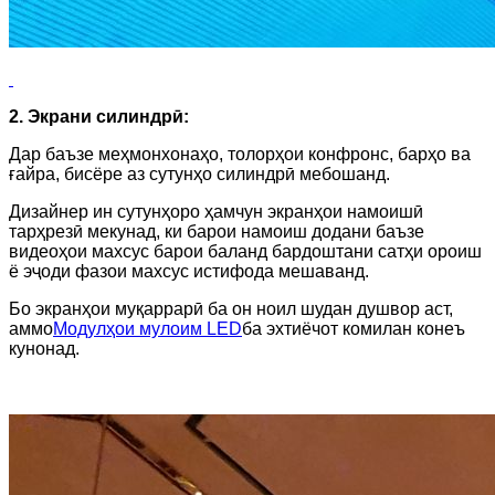
2. Экрани силиндрӣ:
Дар баъзе меҳмонхонаҳо, толорҳои конфронс, барҳо ва
ғайра, бисёре аз сутунҳо силиндрӣ мебошанд.
Дизайнер ин сутунҳоро ҳамчун экранҳои намоишӣ
тарҳрезӣ мекунад, ки барои намоиш додани баъзе
видеоҳои махсус барои баланд бардоштани сатҳи ороиш
ё эҷоди фазои махсус истифода мешаванд.
Бо экранҳои муқаррарӣ ба он ноил шудан душвор аст,
аммо
Модулҳои мулоим LED
ба эхтиёчот комилан конеъ
кунонад.