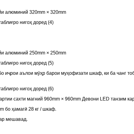
ийи алюминий 320mm × 320mm
ийи алюминий 250mm × 250mm
о иҷрои аълои мӯҳр барои муҳофизати шкаф, ки ба чанг тоб
артии сахти магний 960mm × 960mm Девони LED танзим ка
 бо ҳамагӣ 28 кг / шкаф.
тар мешавад.