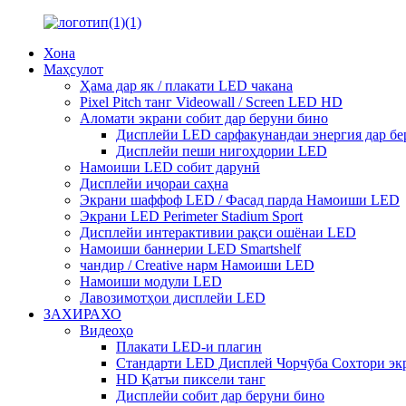
Хона
Маҳсулот
Ҳама дар як / плакати LED чакана
Pixel Pitch танг Videowall / Screen LED HD
Аломати экрани собит дар беруни бино
Дисплейи LED сарфакунандаи энергия дар бе
Дисплейи пеши нигоҳдории LED
Намоиши LED собит дарунӣ
Дисплейи иҷораи саҳна
Экрани шаффоф LED / Фасад парда Намоиши LED
Экрани LED Perimeter Stadium Sport
Дисплейи интерактивии рақси ошёнаи LED
Намоиши баннерии LED Smartshelf
чандир / Creative нарм Намоиши LED
Намоиши модули LED
Лавозимотҳои дисплейи LED
ЗАХИРАХО
Видеоҳо
Плакати LED-и плагин
Стандарти LED Дисплей Чорчӯба Сохтори эк
HD Қатъи пиксели танг
Дисплейи собит дар беруни бино