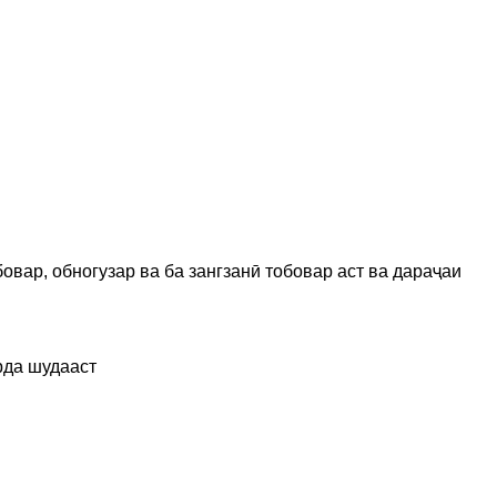
овар, обногузар ва ба зангзанӣ тобовар аст ва дараҷаи
рда шудааст