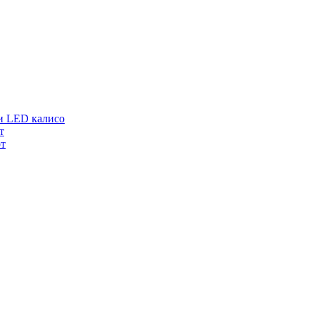
и LED калисо
т
т