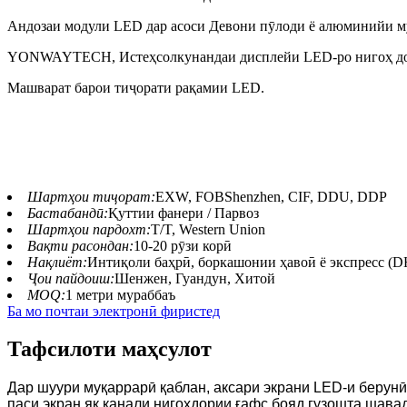
Андозаи модули LED дар асоси Девони пӯлоди ё алюминийи 
YONWAYTECH, Истеҳсолкунандаи дисплейи LED-ро нигоҳ до
Машварат барои тиҷорати рақамии LED.
Шартҳои тиҷорат:
EXW, FOBShenzhen, CIF, DDU, DDP
Бастабандӣ:
Қуттии фанери / Парвоз
Шартҳои пардохт:
T/T, Western Union
Вақти расондан:
10-20 рӯзи корӣ
Нақлиёт:
Интиқоли баҳрӣ, боркашонии ҳавоӣ ё экспресс 
Ҷои пайдоиш:
Шенжен, Гуандун, Хитой
MOQ:
1 метри мураббаъ
Ба мо почтаи электронӣ фиристед
Тафсилоти маҳсулот
Дар шуури муқаррарӣ қаблан, аксари экрани LED-и берунӣ 
паси экран як канали нигоҳдории ғафс бояд гузошта шавад