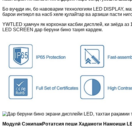
Бо вуҷуди ин, бо навоварии технологияи LED DISPLAY, 
барои интиқол ва насб хеле қулайтар ва арзиши пасти ниг
YWTLED ҳамчун як корхонаи касбии дисплей, ки зиёда аз 
LED SCREEN дар беруни бино таҳия кардем.
Модулӣ С
экипаж
Ротатсия пеши Хадамоти Намоиши L