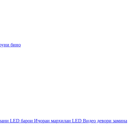
руни бино
рани LED барои Иҷораи марҳилаи LED Видео девори замина