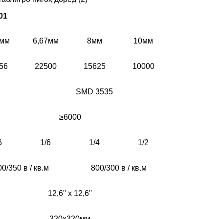
01
3мм
6,67мм
8мм
10мм
56
22500
15625
10000
SMD 3535
≥6000
6
1/6
1/4
1/2
00/350 в / кв.м
800/300 в / кв.м
12,6'' x 12,6''
320х320мм