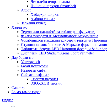
Дисплейи иҷораи саҳна
Нишони нархҳои Smartshelf
Ахбор
Хабарҳои ширкат
Ахбори саноат
Зеркашӣ кунед
Ҳалли мо
Терминали нақлиётӣ ва таблиғ дар фурудгоҳ
чакана тиҷоратӣ & Меҳмоннавозӣ меҳмонхона
Чорабиниҳои марҳилаи консерти театрӣ & Намоиш
Студияи таълимӣ пахши & Маркази фармони амния
Таблиғоти беруна LED Намоиши фасадни & билбор
Дисплейи LED Stadium Arena Sport Perimeter
Дар бораи мо
Yonwaytech
Базаи истехсолй
Назорати сифат
Сиёсати кафолат
Сиёсати кафолат
ЭЗОҲҲОИ таҳвил
Саволҳо
Бо мо тамос гиред
English