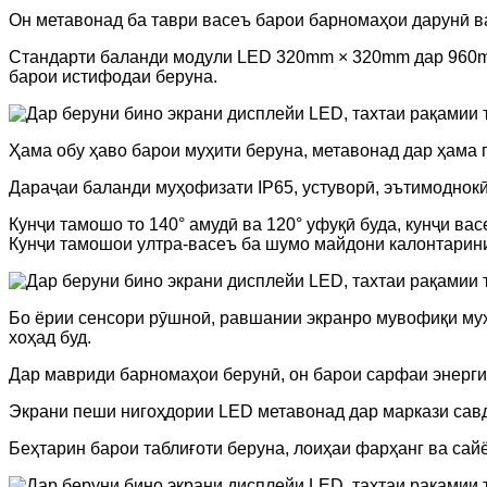
Он метавонад ба таври васеъ барои барномаҳои дарунӣ в
Стандарти баланди модули LED 320mm × 320mm дар 960mm 
барои истифодаи беруна.
Ҳама обу ҳаво барои муҳити беруна, метавонад дар ҳама г
Дараҷаи баланди муҳофизати IP65, устуворӣ, эътимоднок
Кунҷи тамошо то 140° амудӣ ва 120° уфуқӣ буда, кунҷи ва
Кунҷи тамошои ултра-васеъ ба шумо майдони калонтарин
Бо ёрии сенсори рӯшноӣ, равшании экранро мувофиқи муҳи
хоҳад буд.
Дар мавриди барномаҳои берунӣ, он барои сарфаи энергия
Экрани пеши нигоҳдории LED метавонад дар маркази савдо
Беҳтарин барои таблиғоти беруна, лоиҳаи фарҳанг ва сайё