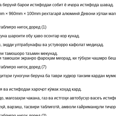
а берунӣ барои истифодаи собит ё иҷора истифода шавад.
× 960mm × 100mm рехтагарӣ алюминӣ Девони хӯлаи магний 
уна шароити обу ҳаво осонтар кор кунад.
ӣ, зидди ултрабунафш ва устуворро кафолат медиҳад.
сеи тамошоро таъмин мекунад.
и тамошои экранро фароҳам меорад, ки тӯбҳои чашмро беш
тҳои гуногуни беруна ба таври худкор танзим кардан мумки
 ва истифодаи хароҷот кӯмак хоҳад кард.
, мағозаҳои чакана, газ ва истгоҳи автобусҳо васеъ истиф
ҳӣ, варзиш, тасвири таблиғотӣ, амволи ғайриманқули тиҷор