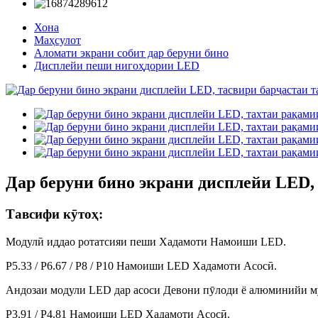
Хона
Маҳсулот
Аломати экрани собит дар беруни бино
Дисплейи пеши нигоҳдории LED
Дар беруни бино экрани дисплейи LED, 
Тавсифи кӯтоҳ:
Модулӣ иддао ротатсияи пеши Хадамоти Намоиши LED.
P5.33 / P6.67 / P8 / P10 Намоиши LED Хадамоти Асосӣ.
Андозаи модули LED дар асоси Девони пӯлоди ё алюминийи 
P3.91 / P4.81 Намоиши LED Хадамоти Асосӣ.