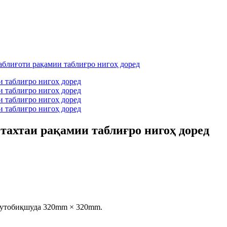
тахтаи рақамии таблиғро нигоҳ доред
мутобиқшуда 320mm × 320mm.