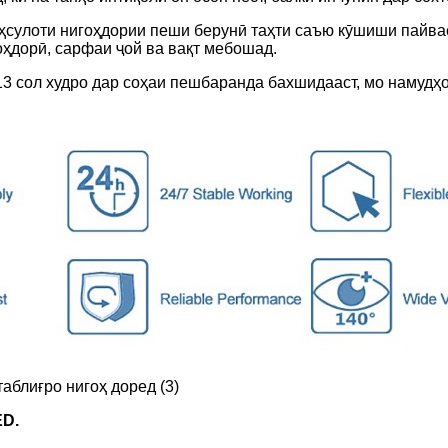
маҳсулоти нигоҳдории пеши берунӣ таҳти саъю кӯшиши пай
оҳдорӣ, сарфаи ҷой ва вақт мебошад.
13 сол худро дар соҳаи пешбаранда бахшидааст, мо намудҳ
ED.