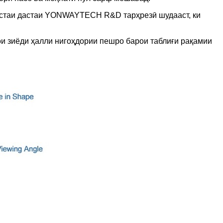
вастаи дастаи YONWAYTECH R&D тарҳрезӣ шудааст, ки
ои зиёди ҳалли нигоҳдории пешро барои таблиғи рақамии