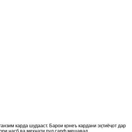
танзим карда шудааст. Барои қонеъ кардани эҳтиёҷот дар
хтори насб ва меҳнати пул сарф мешавад.