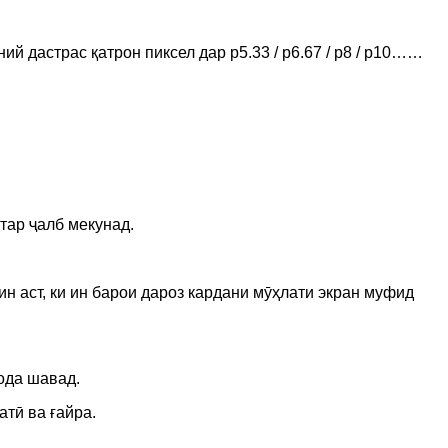
дастрас қатрон пиксел дар p5.33 / p6.67 / p8 / p10……
тар ҷалб мекунад.
н аст, ки ин барои дароз кардани мӯҳлати экран муфид
ода шавад.
атӣ ва ғайра.