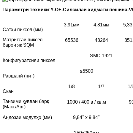
Параметри техникӣ:
Y
-OF
-
Силсилаи хидмати пешина
-
V
3,91мм
4,81мм
5,3
Сатҳи пиксел (мм)
Матритсаи пиксел
65536
43264
351
барои як SQM
SMD 1921
Конфигуратсияи пиксел
≥5500
Равшанӣ (нит)
1/8
1/7
1/
Скан
Танзими қувваи барқ ​​
1000 / 400 в / кв.м
9
(Макс/Авг)
Андозаи модулҳо (мм)
9,84'' x 9,84''
250х250мм