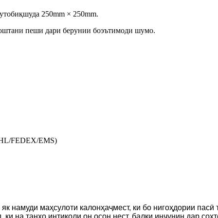
мутобиқшуда 250mm × 250mm.
штани пеши дари берунии боэътимоди шумо.
(DHL/FEDEX/EMS)
як намуди маҳсулоти калонҳаҷмест, ки бо нигоҳдории пасӣ 
, ки на танҳо интиқоли он осон нест, балки инчунин дар со