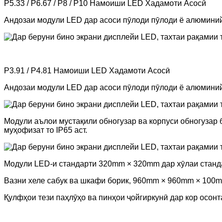
P5.33 / P6.67 / P8 / P10 Намоиши LED Хадамоти Асосӣ
Андозаи модули LED дар асоси пӯлоди пӯлоди ё алюмин
P3.91 / P4.81 Намоиши LED Хадамоти Асосӣ
Андозаи модули LED дар асоси пӯлоди пӯлоди ё алюмин
Модули аълои мустақили обногузар ва корпуси обногузар б
муҳофизат то IP65 аст.
Модули LED-и стандарти 320mm × 320mm дар хӯлаи станд
Вазни хеле сабук ва шкафи борик, 960mm × 960mm × 100mm
Қулфҳои тези паҳлӯҳо ва пинҳои ҷойгиркунӣ дар кор осон